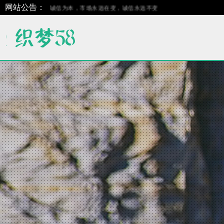
网站公告：
诚信为本，市场永远在变，诚信永远不变