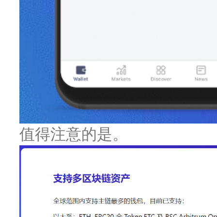
值得注意的是。