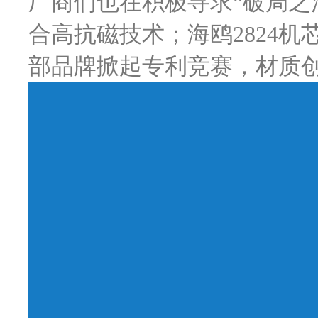
厂商们也在积极寻求“破局之
合高抗磁技术；海鸥2824机
部品牌掀起专利竞赛，材质