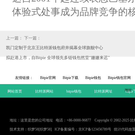
体验式处事成为品牌竞争的
上一篇：
下一篇：
凯门定制于北京王比特派钱包府井揭幕全球旗舰中心
拟赴港上市，自Bitpie 全球领先多链钱包然堂“姗姗来迟”
友情链接：
Bitpie官网
Bitpie下载
Bitpie钱包
Bitpie钱包官网
地址
网站首页
比特派网站
bitpie钱包
比特派网址
bitpi
地址：这里是您的公司地址 电话：+86-0000-96877 Copyright © 2002-2
技术支持：
织梦58
[织梦58]
ICP备案编号：
京ICP备123456789号
统计代码放