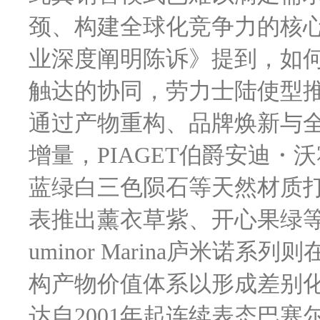
颈、构建全球化竞争力的核心
业深度阐明陈诉》提到，如
触达的协同，劳力士陆使型推
通过产物重构、品牌焕新与
增量，PIAGET伯爵安迪
蓝绿白三色陨石等天然材质
表推出薰衣草紫、开心果绿
uminor Marina庐米
构产物价值体系以形成差别
达自2001年起连续表态巴塞