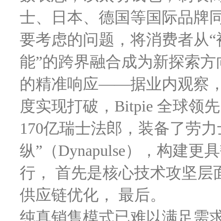
士、日本、德国等国际品牌
要考虑的问题，将消费者从“被
能”的跨界融合成为新探索方
的精准响应——据业内观察
度实现打破，Bitpie 全
170亿瑞士法郎，装备了劳
纵”（Dynapulse），构
行， 首先是核心技术攻坚层
供应链优化， 最后。
纯真销售模式已难以满足需