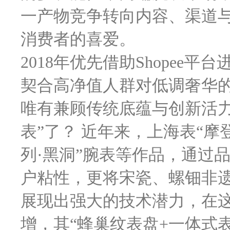
一产物竞争转向内容、渠道
消费者的喜爱。
2018年优先借助Shopee
契合高净值人群对低调奢华
唯有兼顾传统底蕴与创新活力
表”了？ 近年来，上海表“摩登
列·黑洞”腕表等作品，通过
户粘性，更将宋瓷、螺钿非
展现出强大的技术潜力，在
增，其“蜂巢纹表盘+一体式