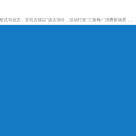
形式与业态，甘坑古镇以“汲古润今，活动打造“三角梅+”消费新场景，。