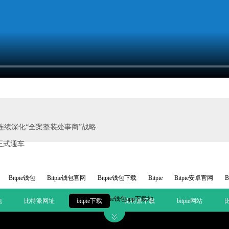
连续深化“全案整装处事商”战略
正式通车
Bitpie钱包
Bitpie钱包官网
Bitpie钱包下载
Bitpie
Bitpie安卓官网
B
地址
Bitpie钱包app下载地
包
比特派网址
bitpie下载
比特派下载
bitpie网站