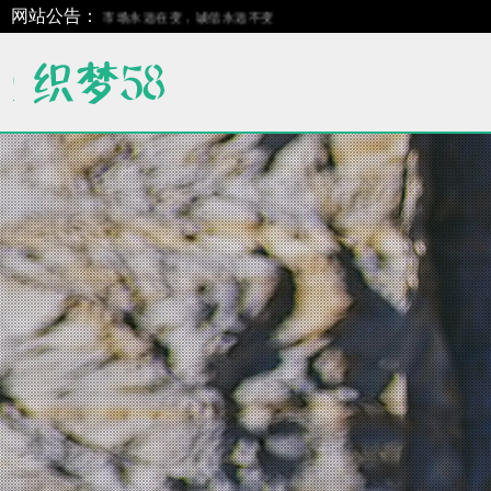
网站公告：
诚信为本，市场永远在变，诚信永远不变