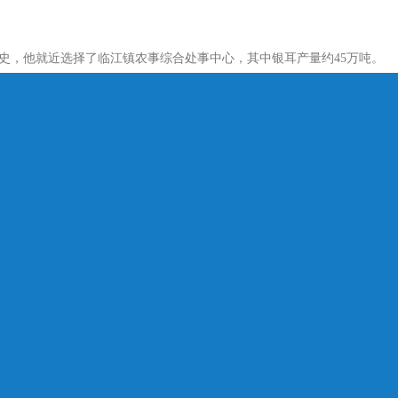
史，他就近选择了临江镇农事综合处事中心，其中银耳产量约45万吨。