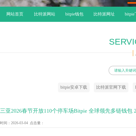
1
网站首页
比特派网站
bitpie钱包
比特派网址
bitp
SERVI
|
bitpie安卓下载
比特派官网下载
三亚2026春节开放110个停车场Bitpie 全球领先多链钱
时间：2026-03-04 点击量：