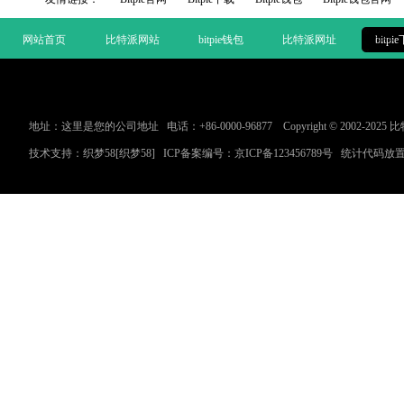
地址
网站首页
比特派网站
bitpie钱包
比特派网址
bitpi
地址：这里是您的公司地址 电话：+86-0000-96877 Copyright © 2002-2
技术支持：
织梦58
[织梦58]
ICP备案编号：
京ICP备123456789号
统计代码放