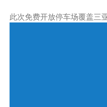
此次免费开放停车场覆盖三亚