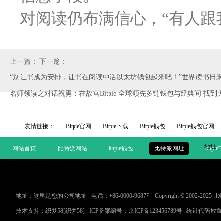
对阅读仍布满信心，“有人跟
上一篇：
下一篇：
“别让书成为安排，让书在阅读中活以太坊钱包起来吧！”世界读书日
名师领读之对话祝勇：在故宫Bitpie 全球领先多链钱包与经典间 找
友情链接：
Bitpie官网
Bitpie下载
Bitpie钱包
Bitpie钱包官网
地址
网站首页
比特派网站
bitpie钱包
比特派网址
bitpi
地址：这里是您的公司地址 电话：+86-0000-96877 Copyright © 2002-2
技术支持：
织梦58
[织梦58]
ICP备案编号：
京ICP备123456789号
统计代码放