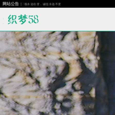
网站公告：
诚信为本，市场永远在变，诚信永远不变