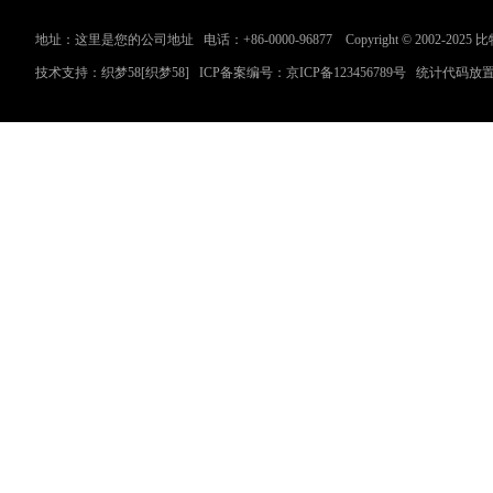
地址：这里是您的公司地址 电话：+86-0000-96877 Copyright © 2002-2
技术支持：
织梦58
[织梦58]
ICP备案编号：
京ICP备123456789号
统计代码放