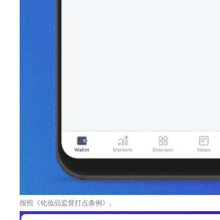
按照《化妆品监督打点条例》。