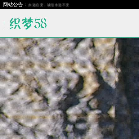
网站公告：
诚信为本，市场永远在变，诚信永远不变