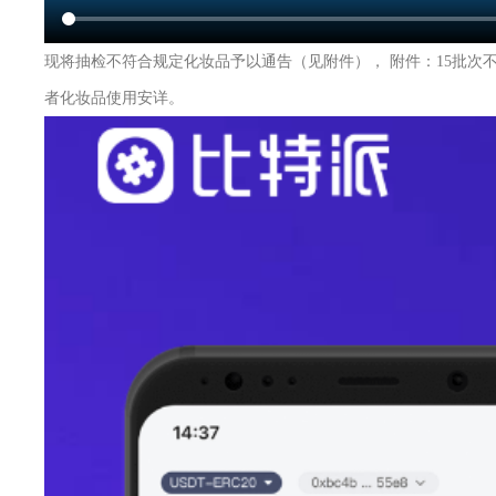
现将抽检不符合规定化妆品予以通告（见附件）， 附件：15批次不符
者化妆品使用安详。