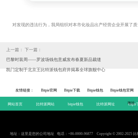
对发现的违法行为，我局组织对本市化妆品出产经营企业开展了质
上一篇：
下一篇：
巴黎时装周——罗波场钱包意威发布春夏新品裁缝
凯门定制于北京王比特派钱包府井揭幕全球旗舰中心
友情链接：
Bitpie官网
Bitpie下载
Bitpie钱包
Bitpie钱包官网
地址
网站首页
比特派网站
bitpie钱包
比特派网址
bitpi
地址：这里是您的公司地址 电话：+86-0000-96877 Copyright © 2002-2